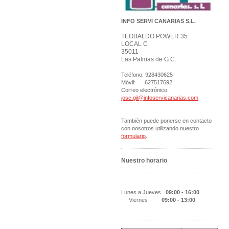
INFO SERVI CANARIAS S.L.
TEOBALDO POWER 35
LOCAL C
35011
Las Palmas de G.C.
Teléfono: 928430625
Móvil: 627517692
Correo electrónico:
jose.gil@infoservicanarias.com
También puede ponerse en contacto
con nosotros utilizando nuestro
formulario
.
Nuestro horario
Lunes a Jueves
09:00 - 16
:00
Viernes
09:00 - 13:00