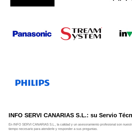
INFO SERVI CANARIAS S.L.: su Servio Técni
En INFO SERVI CANARIAS S.L., la calidad y un asesoramiento profesional son nuest
tiempo necesario para atenderle y responder a sus preguntas.